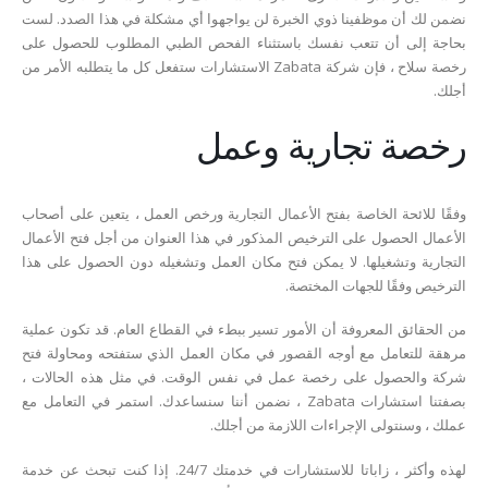
نضمن لك أن موظفينا ذوي الخبرة لن يواجهوا أي مشكلة في هذا الصدد. لست
بحاجة إلى أن تتعب نفسك باستثناء الفحص الطبي المطلوب للحصول على
رخصة سلاح ، فإن شركة Zabata الاستشارات ستفعل كل ما يتطلبه الأمر من
أجلك.
رخصة تجارية وعمل
وفقًا للائحة الخاصة بفتح الأعمال التجارية ورخص العمل ، يتعين على أصحاب
الأعمال الحصول على الترخيص المذكور في هذا العنوان من أجل فتح الأعمال
التجارية وتشغيلها. لا يمكن فتح مكان العمل وتشغيله دون الحصول على هذا
الترخيص وفقًا للجهات المختصة.
من الحقائق المعروفة أن الأمور تسير ببطء في القطاع العام. قد تكون عملية
مرهقة للتعامل مع أوجه القصور في مكان العمل الذي ستفتحه ومحاولة فتح
شركة والحصول على رخصة عمل في نفس الوقت. في مثل هذه الحالات ،
بصفتنا استشارات Zabata ، نضمن أننا سنساعدك. استمر في التعامل مع
عملك ، وسنتولى الإجراءات اللازمة من أجلك.
لهذه وأكثر ، زاباتا للاستشارات في خدمتك 24/7. إذا كنت تبحث عن خدمة