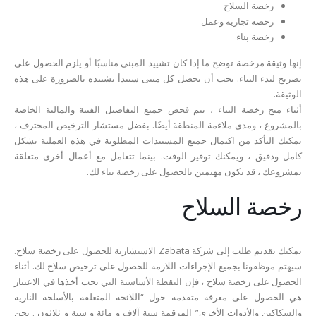
رخصة السلاح
رخصة تجارية وعمل
رخصة بناء
إنها وثيقة مرخصة توضح ما إذا كان تشييد المبنى مناسبًا أو يلزم الحصول على
تصريح لبدء البناء. يجب أن يحصل كل مبنى سيبدأ تشييده بالضرورة على هذه
الوثيقة.
أثناء منح رخصة البناء ، يتم فحص جميع التفاصيل الفنية والمالية الخاصة
بالمشروع ، ومدى ملاءمة المنطقة أيضًا. بفضل مستشار الترخيص المحترف ،
يمكنك التأكد من اكتمال جميع المستندات المطلوبة في هذه العملية بشكل
كامل ودقيق ، ويمكنك توفير الوقت. بينما تتعامل مع أعمال أخرى متعلقة
بمشروعك ، قد نكون مهتمين بالحصول على رخصة بناء لك.
رخصة السلاح
يمكنك تقديم طلب إلى شركة Zabata الاستشارية للحصول على رخصة سلاح.
سيهتم موظفونا بجميع الإجراءات اللازمة للحصول على ترخيص سلاح لك. أثناء
الحصول على رخصة سلاح ، فإن النقطة الأساسية التي يجب أخذها في الاعتبار
هي الحصول على معرفة متقدمة حول “اللائحة المتعلقة بالأسلحة النارية
والسكاكين والأدوات الأخرى” المرقمة ستة آلاف و مائة و ستة و ثلاثون . نحن