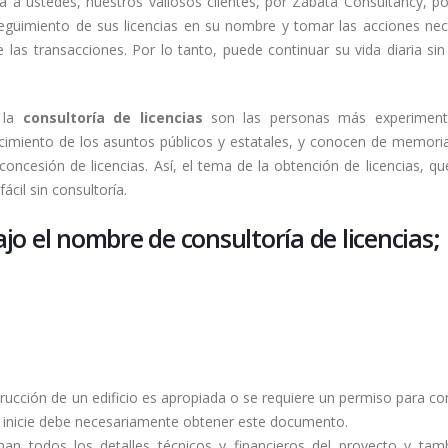
ada a ustedes, nuestros valiosos clientes, por Zabata Consultancy, 
eguimiento de sus licencias en su nombre y tomar las acciones nec
 las transacciones. Por lo tanto, puede continuar su vida diaria sin
 la
consultoría de licencias
son las personas más experiment
cimiento de los asuntos públicos y estatales, y conocen de memori
oncesión de licencias. Así, el tema de la obtención de licencias, qu
ácil sin consultoría.
jo el nombre de consultoría de licencias;
trucción de un edificio es apropiada o se requiere un permiso para c
se inicie debe necesariamente obtener este documento.
inan todos los detalles técnicos y financieros del proyecto y tam