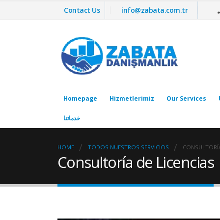
Contact Us
info@zabata.com.tr
Homepage
Hizmetlerimiz
Our Services
خدماتنا
HOME
TODOS NUESTROS SERVICIOS
CONSULTORÍA
Consultoría de Licencias