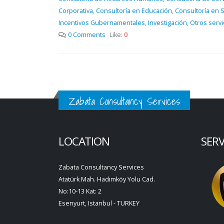
Corporativa
,
Consultoría en Educación
,
Consultoría en 
Incentivos Gubernamentales
,
Investigación
,
Otros servi
0 Comments
Like:
0
Zabata Consultancy Services
LOCATION
SER
Zabata Consultancy Services
Atatürk Mah. Hadımköy Yolu Cad.
No:10-13 Kat: 2
Esenyurt, Istanbul - TURKEY