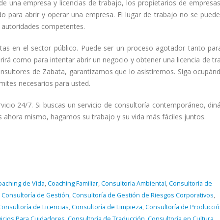
e una empresa y licencias de trabajo, los propietarios de empresa
o para abrir y operar una empresa. El lugar de trabajo no se puede 
as autoridades competentes.
tas en el sector público. Puede ser un proceso agotador tanto par
brirá como para intentar abrir un negocio y obtener una licencia de tr
nsultores de Zabata, garantizamos que lo asistiremos. Siga ocupán
mites necesarios para usted.
vicio 24/7. Si buscas un servicio de consultoría contemporáneo, din
os ahora mismo, hagamos su trabajo y su vida más fáciles juntos.
oaching de Vida
,
Coaching Familiar
,
Consultoría Ambiental
,
Consultoría de
,
Consultoría de Gestión
,
Consultoría de Gestión de Riesgos Corporativos
,
Consultoría de Licencias
,
Consultoría de Limpieza
,
Consultoría de Producci
vicios Para Cuidadores
,
Consultoría de Traducción
,
Consultoría en Cultura