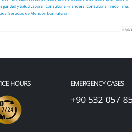
Seguridad y Salud Laboral
,
Consultoría Financiera
,
Consultoría Inmobiliaria
,
cios
,
Servicios de Atención Domiciliaria
READ 
VICE HOURS
EMERGENCY CASES
+90 532 057 8