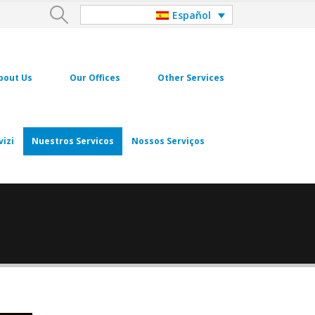
Español
bout Us
Our Offices
Other Services
vizi
Nuestros Servicos
Nossos Serviços