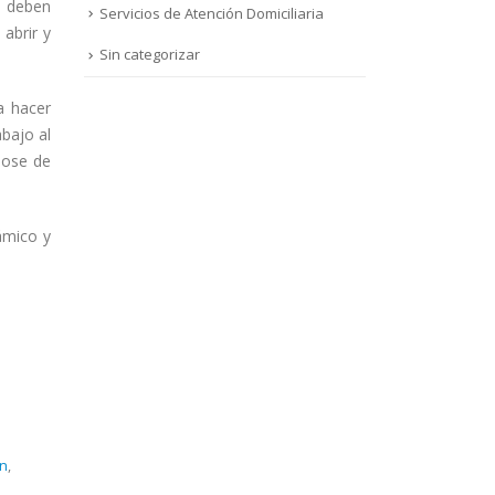
s deben
Servicios de Atención Domiciliaria
abrir y
Sin categorizar
a hacer
abajo al
dose de
ámico y
ón
,