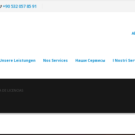
+90 532 057 85 91
A
Unsere Leistungen
Nos Services
Наши Сервисы
I Nostri Ser
 DE LICENCIAS