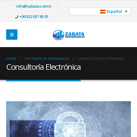
info@zabata.com.tr
Español
+90 532 057 85 91
HOME
SOFTWARE DE ORDENADOR
CONSULTORÍA ELECTRÓNICA
Consultoría Electrónica