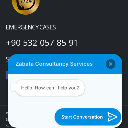
EMERGENCY CASES
+90 532 057 85 91
SOCIAL MEDIA
Zabata Consultancy Services
Hello, How can I help you?
© Copyright 2021 Zabata Danışmanlık Hizmetleri Limited Şirketi. Tüm Hakları
Start Conversation
Saklıdır.
Kurumsal Web Tasarım ve SEO Hizmetleri | KurumsalSayfa.com