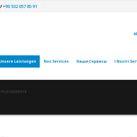
+90 532 057 85 91
A
Unsere Leistungen
Nos Services
Наши Сервисы
I Nostri Ser
 PFLEGEDIENSTE