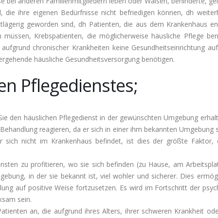
e bei anderen Familienmitgliedern leben oder Waisen, behinderte, ge
d, die ihre eigenen Bedürfnisse nicht befriedigen können, dh weiter
ttlägerig geworden sind, dh Patienten, die aus dem Krankenhaus en
 müssen, Krebspatienten, die möglicherweise häusliche Pflege ben
 aufgrund chronischer Krankheiten keine Gesundheitseinrichtung au
bergehende häusliche Gesundheitsversorgung benötigen.
en Pflegedienstes;
Sie den häuslichen Pflegedienst in der gewünschten Umgebung erhalt
e Behandlung reagieren, da er sich in einer ihm bekannten Umgebung s
 sich nicht im Krankenhaus befindet, ist dies der größte Faktor, 
ten zu profitieren, wo sie sich befinden (zu Hause, am Arbeitsplat
gebung, in der sie bekannt ist, viel wohler und sicherer. Dies ermög
ung auf positive Weise fortzusetzen. Es wird im Fortschritt der psyc
ksam sein.
atienten an, die aufgrund ihres Alters, ihrer schweren Krankheit ode