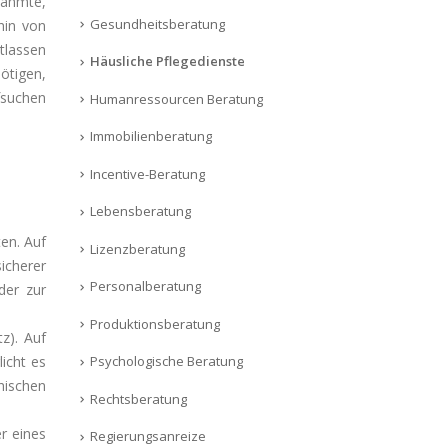
lähmte,
Gesundheitsberatung
hin von
tlassen
Häusliche Pflegedienste
ötigen,
fsuchen
Humanressourcen Beratung
Immobilienberatung
Incentive-Beratung
Lebensberatung
en. Auf
Lizenzberatung
icherer
Personalberatung
der zur
Produktionsberatung
z). Auf
licht es
Psychologische Beratung
hischen
Rechtsberatung
r eines
Regierungsanreize