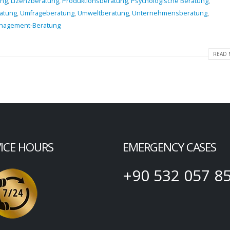
ung
,
Lizenzberatung
,
Produktionsberatung
,
Psychologische Beratung
,
atung
,
Umfrageberatung
,
Umweltberatung
,
Unternehmensberatung
,
nagement-Beratung
READ 
VICE HOURS
EMERGENCY CASES
+90 532 057 8