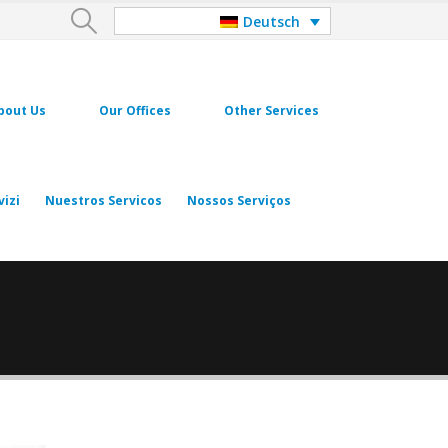
Deutsch
bout Us
Our Offices
Other Services
vizi
Nuestros Servicos
Nossos Serviços