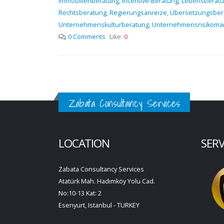
Immobilienberatung
,
Incentive-Beratung
,
Lebensberat
Rechtsberatung
,
Regierungsanreize
,
Übersetzungsber
Unternehmenskulturberatung
,
Unternehmensrisikoma
0 Comments
Like:
0
Zabata Consultancy Services
LOCATION
SER
Zabata Consultancy Services
Atatürk Mah. Hadımköy Yolu Cad.
No:10-13 Kat: 2
Esenyurt, Istanbul - TURKEY