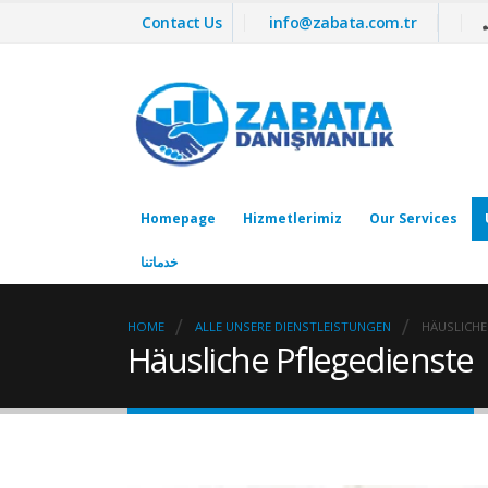
Contact Us
info@zabata.com.tr
Homepage
Hizmetlerimiz
Our Services
خدماتنا
HOME
ALLE UNSERE DIENSTLEISTUNGEN
HÄUSLICHE
Häusliche Pflegedienste