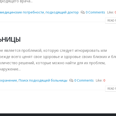
дходящего врача...
 медицинские потребности
,
подходящий доктор
0 Comments
Like:
READ 
ЬНИЦЫ
не является проблемой, которую следует игнорировать или
режде всего ценят свое здоровье и здоровье своих близких и бл
количество решений, которые можно найти для их проблем,
наружение...
охранение
,
Поиск подходящей больницы
0 Comments
Like:
0
READ 