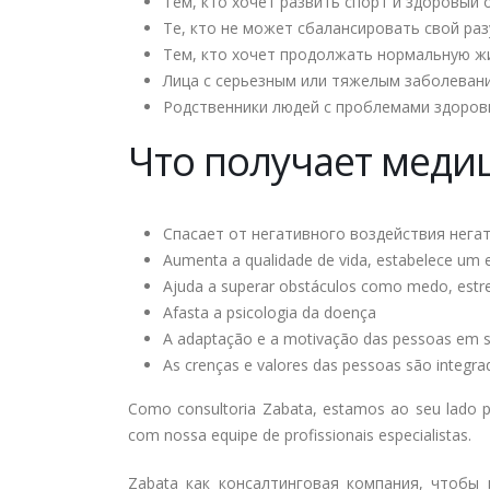
Тем, кто хочет развить спорт и здоровый
Те, кто не может сбалансировать свой ра
Тем, кто хочет продолжать нормальную ж
Лица с серьезным или тяжелым заболеван
Родственники людей с проблемами здоров
Что получает меди
Спасает от негативного воздействия нега
Aumenta a qualidade de vida, estabelece um eq
Ajuda a superar obstáculos como medo, estre
Afasta a psicologia da doença
A adaptação e a motivação das pessoas em 
As crenças e valores das pessoas são integra
Como consultoria Zabata, estamos ao seu lado p
com nossa equipe de profissionais especialistas.
Zabata как консалтинговая компания, чтобы 