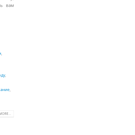
ть вам
и
,
оду
,
вание
,
MORE...