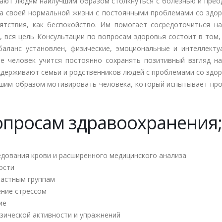
ают людям наилучшим образом столкнуться с болезнью и прео
на своей нормальной жизни с постоянными проблемами со здор
ятствия, как беспокойство. Им помогает сосредоточиться на
и, вся цель Консультации по вопросам здоровья состоит в том
баланс установлен, физические, эмоциональные и интеллекту
е человек учится постоянно сохранять позитивный взгляд на
ддерживают семьи и родственников людей с проблемами со здор
чшим образом мотивировать человека, который испытывает пр
опросам здравоохранения;
едования крови и расширенного медицинского анализа
ости
растным группам
ение стрессом
ие
зической активности и упражнений