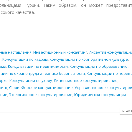
льницами Турции. Таким образом, он может предостави
сокого качества.
ные наставления
,
Инвестиционный консалтинг
,
Инсентив-консультаци
я
,
Консультации по кадрам
,
Консультации по корпоративной культуре
,
ами
,
Консультации по недвижимости
,
Консультации по образованию
,
ации по охране труда и технике безопасности
,
Консультации по перев
орке
,
Консультации по уходу
,
Лицензионное консультирование
,
чинг
,
Сюрвейерское консультирование
,
Управленческое консультиро
ание
,
Экологическое консультирование
,
Юридическая консультация
READ 