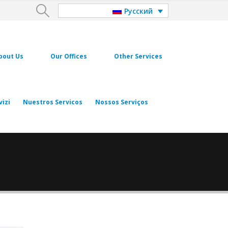
Русский
bout Us
Our Offices
Other Services
vizi
Nuestros Servicos
Nossos Serviços