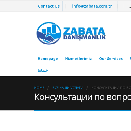
Contact Us
info@zabata.com.tr
Homepage
Hizmetlerimiz
Our Services
خدماتنا
HOME
ВСЕ НАШИ УСЛУГИ
КОНСУЛЬТАЦИИ ПО В
Консультации по вопр