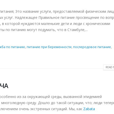
итания; Это название услуги, предоставляемой физическим лиц
ых услуг. Надлежащее Правильное питание просвещение по воп
, в которой нуждаются маленькие дети и люди с хроническими
 по питанию могут подумать, что в Стамбуле,...
жба по питанию
,
питание при беременности
,
послеродовое питание
,
READ 
АЧА
 особенно из-за окружающей среды, вызванной эпидемией
 многолюдную среду. Дошло до такой ситуации, что; люди тепер
ключением очень экстренных ситуаций. Мы, как
Zabata