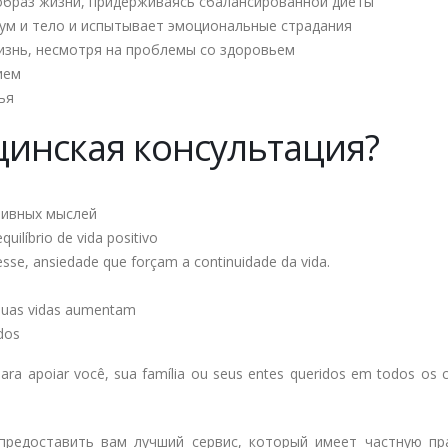
 образ жизни, придерживаясь сбалансированной диеты
зум и тело и испытывает эмоциональные страдания
изнь, несмотря на проблемы со здоровьем
ием
ья
цинская консультация?
тивных мыслей
uilíbrio de vida positivo
sse, ansiedade que forçam a continuidade da vida.
suas vidas aumentam
dos
ara apoiar você, sua família ou seus entes queridos em todos os
предоставить вам лучший сервис, который имеет частную пра